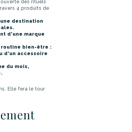
ouverte des rituels
ravers 4 produits de
 une destination
cales.
ant d'une marque
 routine bien-être :
ou d'un accessoire
me du mois,
.
. Elle fera le tour
gement