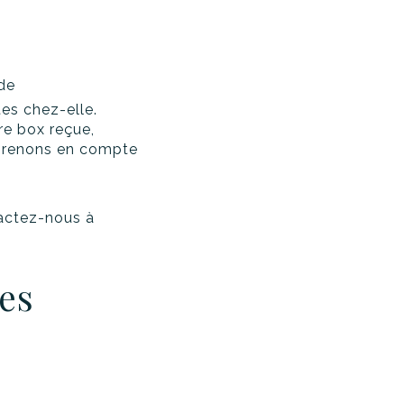
nde
tes chez-elle.
re box reçue,
 prenons en compte
actez-nous à
es